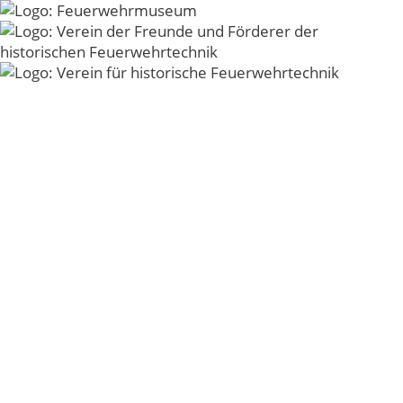
Zum Inhalt springen
Menü
Plakat_Juli_2026_VFH
Sonntagstermine 2026
© 2026 - Verein der Freunde und Förderer der
historischen Feuerwehrtechnik der Freiwilligen
Feuerwehr Kirchheim unter Teck e.V. -
Impressum
-
Datenschutz