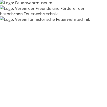
Zum
Inhalt
Menü
springen
Gartenschau01
Landesgartenschau Ostfildern
© 2026 - Verein der Freunde und Förderer der
historischen Feuerwehrtechnik der Freiwilligen
Feuerwehr Kirchheim unter Teck e.V. -
Impressum
-
Datenschutz