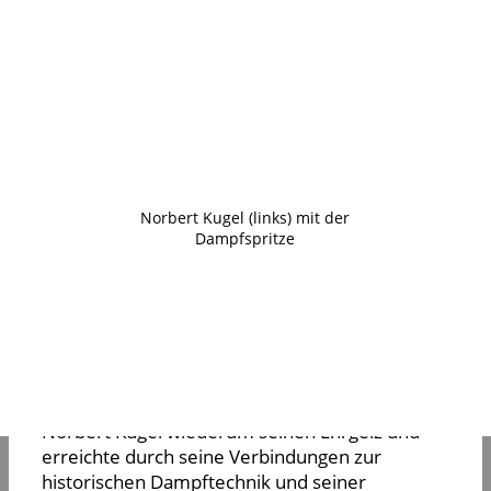
weltweit einzig erhaltene Magirus-
Dampfspritze, ähnlich der für die Feuerwehr
Kirchheim im Jahre 1907 beschafften
Dampfspritze, aus dem Jahre 1908 für die
Restauration zu organisieren.
Norbert Kugel (links) mit der
Dampfspritze
Die Restauratoren waren sich bewusst, dass
dies für sie zweifellos die größte
Herausforderung in der bisherigen
Vereinsgeschichte sein würde, denn mit der
Dampftechnik tat sich eine völlig neue Technik
und ein neues Aufgabenfeld auf. Hier zeigte
Norbert Kugel wiederum seinen Ehrgeiz und
erreichte durch seine Verbindungen zur
historischen Dampftechnik und seiner