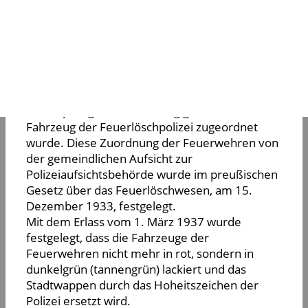
Im Herbst 2002 begann der VFH (Verein der
Freunde und Förderer der historischen
Feuerwehrtechnik der Freiwilligen Feuerwehr
Kirchheim unter Teck) mit der von der
F
euerwehr Wendlingen übergebenden
Drehleiter LDL 17 mit der Restauration.
Bei der Restauration wurde festgestellt, dass
die ursprüngliche Lackierung grün war und das
Fahrzeug der Feuerlöschpolizei zugeordnet
wurde. Diese Zuordnung der Feuerwehren von
der gemeindlichen Aufsicht zur
Polizeiaufsichtsbehörde wurde im preußischen
Gesetz über das Feuerlöschwesen, am 15.
Dezember 1933, festgelegt.
Mit dem Erlass vom 1. März 1937 wurde
festgelegt, dass die Fahrzeuge der
Feuerwehren nicht mehr in rot, sondern in
dunkelgrün (tannengrün) lackiert und das
Stadtwappen durch das Hoheitszeichen der
Polizei ersetzt wird.