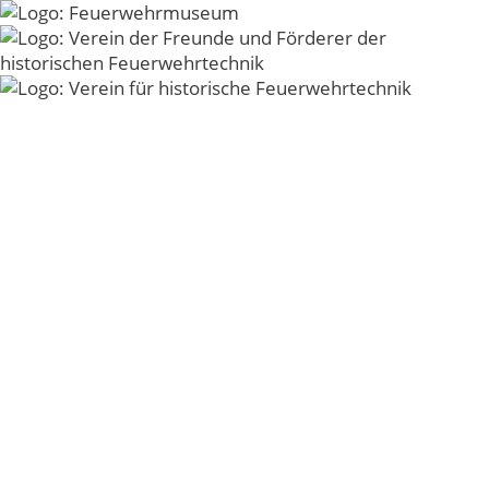
Zum Inhalt springen
Menü
Esslingen_Gruppenbi
Oldtimer Treffen 2000, 2001 und 2002
© 2026 - Verein der Freunde und Förderer der
historischen Feuerwehrtechnik der Freiwilligen
Feuerwehr Kirchheim unter Teck e.V. -
Impressum
-
Datenschutz