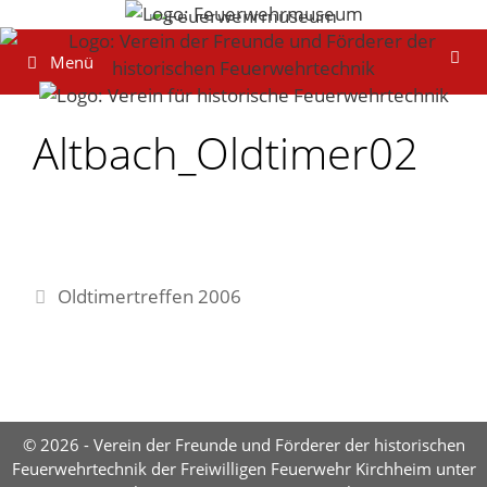
Zum
Inhalt
Menü
springen
Altbach_Oldtimer02
Oldtimertreffen 2006
© 2026 - Verein der Freunde und Förderer der historischen
Feuerwehrtechnik der Freiwilligen Feuerwehr Kirchheim unter