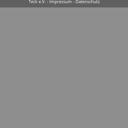
Teck e.V. -
Impressum
-
Datenschutz