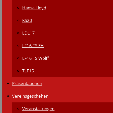
Hansa Lloyd
KS20
LDL17
LF16 TS EH
LF16 TS Wolff
TLF15
Präsentationen
Vereinsgeschehen
Veranstaltungen