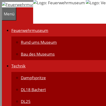
Zum
Inhalt
Menü
springen
Feuerwehrmuseum
Rund ums Museum
Bau des Museums
Technik
Dampfspritze
DL18 Bachert
DL25