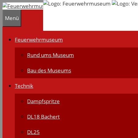
Zum
Inhalt
Menü
springen
Feuerwehrmuseum
Rund ums Museum
Bau des Museums
Technik
Dampfspritze
DL18 Bachert
DL25