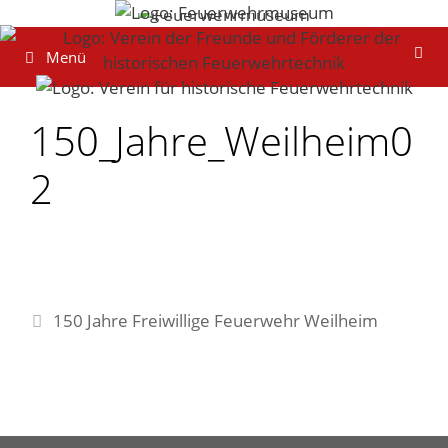
Zum
Inhalt
Menü
springen
150_Jahre_Weilheim0
2
150 Jahre Freiwillige Feuerwehr Weilheim