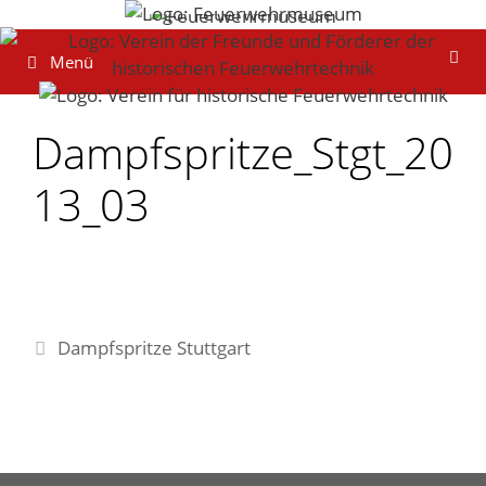
Zum
Inhalt
Menü
springen
Dampfspritze_Stgt_20
13_03
Dampfspritze Stuttgart