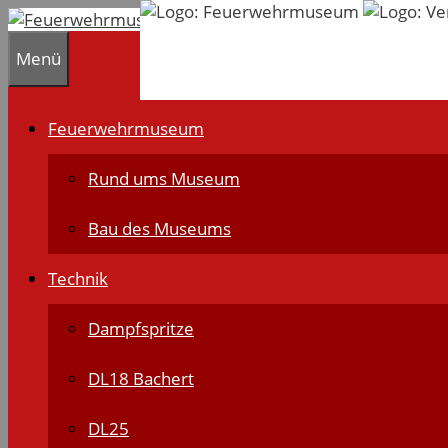
Zum
Inhalt
Menü
springen
Feuerwehrmuseum
Rund ums Museum
Bau des Museums
Technik
Dampfspritze
DL18 Bachert
DL25