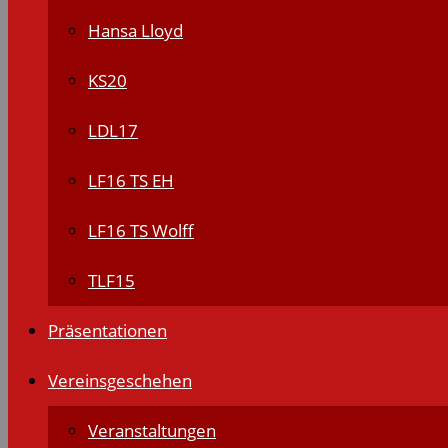
Hansa Lloyd
KS20
LDL17
LF16 TS EH
LF16 TS Wolff
TLF15
Präsentationen
Vereinsgeschehen
Veranstaltungen