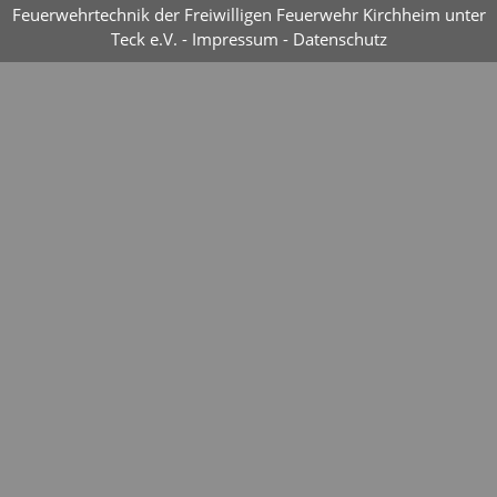
Feuerwehrtechnik der Freiwilligen Feuerwehr Kirchheim unter
Teck e.V. -
Impressum
-
Datenschutz