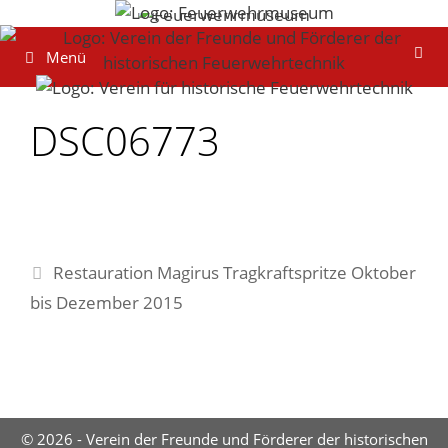
Zum
Inhalt
Menü
springen
DSC06773
Restauration Magirus Tragkraftspritze Oktober
bis Dezember 2015
© 2026 - Verein der Freunde und Förderer der historischen