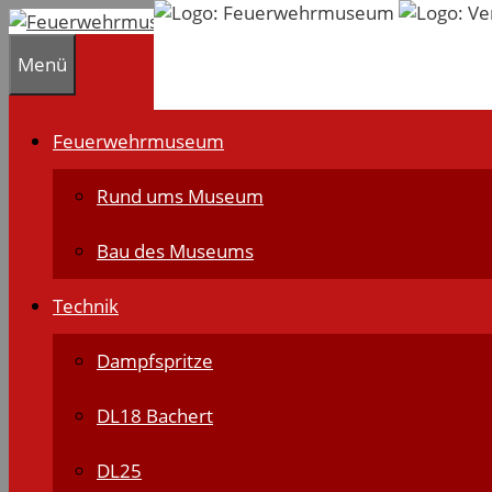
Zum
Inhalt
Menü
springen
Feuerwehrmuseum
Rund ums Museum
Bau des Museums
Technik
Dampfspritze
DL18 Bachert
DL25