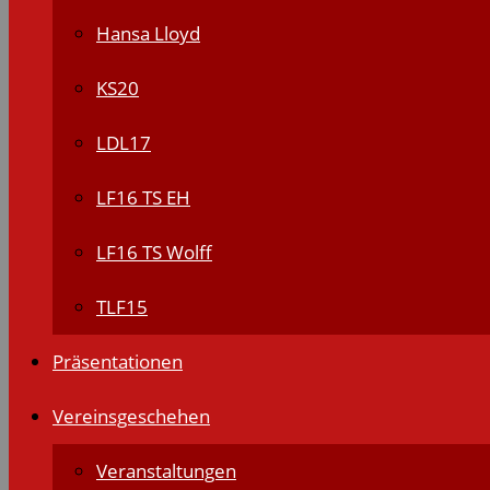
Hansa Lloyd
KS20
LDL17
LF16 TS EH
LF16 TS Wolff
TLF15
Präsentationen
Vereinsgeschehen
Veranstaltungen