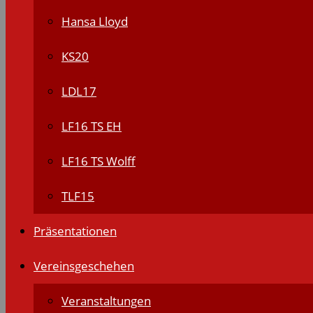
Hansa Lloyd
KS20
LDL17
LF16 TS EH
LF16 TS Wolff
TLF15
Präsentationen
Vereinsgeschehen
Veranstaltungen