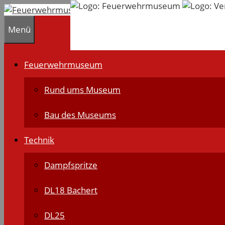
Zum
Inhalt
Menü
springen
Feuerwehrmuseum
Rund ums Museum
Bau des Museums
Technik
Dampfspritze
DL18 Bachert
DL25