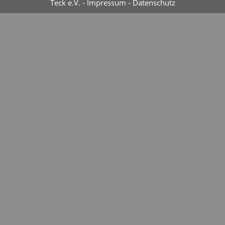
Teck e.V. -
Impressum
-
Datenschutz