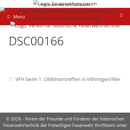
Zum
Inhalt
Menü
springen
DSC00166
VFH beim 1. Oldtimertreffen in Vöhringen/Iller
© 2026 - Verein der Freunde und Förderer der historischen
Feuerwehrtechnik der Freiwilligen Feuerwehr Kirchheim unter