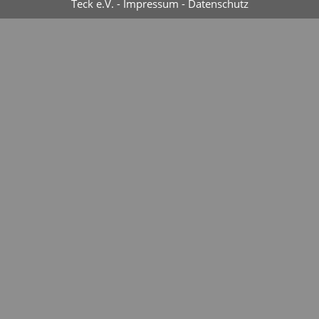
Teck e.V. -
Impressum
-
Datenschutz