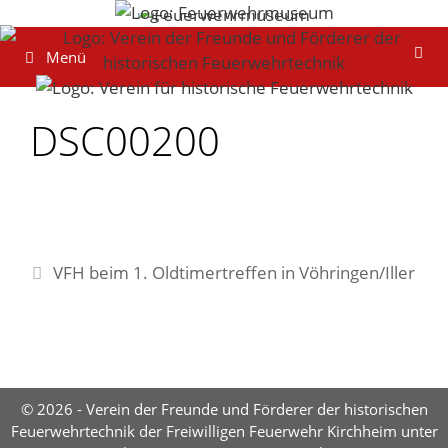
Zum
Inhalt
Menü
springen
DSC00200
VFH beim 1. Oldtimertreffen in Vöhringen/Iller
© 2026 - Verein der Freunde und Förderer der historischen
Feuerwehrtechnik der Freiwilligen Feuerwehr Kirchheim unter