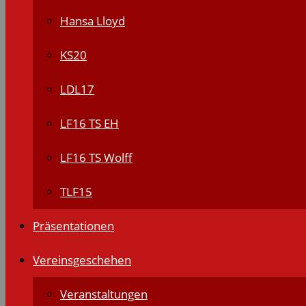
Hansa Lloyd
KS20
LDL17
LF16 TS EH
LF16 TS Wolff
TLF15
Präsentationen
Vereinsgeschehen
Veranstaltungen