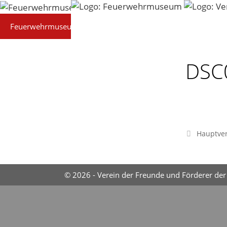
Zum
Inhalt
Feuerwehrmuseum
Technik
Präsentationen
springen
DSC
Hauptver
© 2026 - Verein der Freunde und Förderer der 