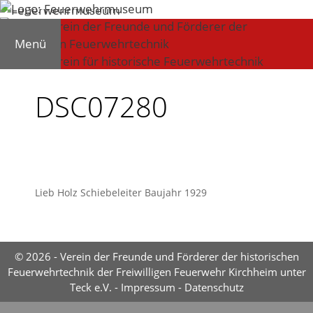
Zum
Inhalt
springen
Menü
DSC07280
Lieb Holz Schiebeleiter Baujahr 1929
© 2026 - Verein der Freunde und Förderer der historischen
Feuerwehrtechnik der Freiwilligen Feuerwehr Kirchheim unter
Teck e.V. -
Impressum
-
Datenschutz