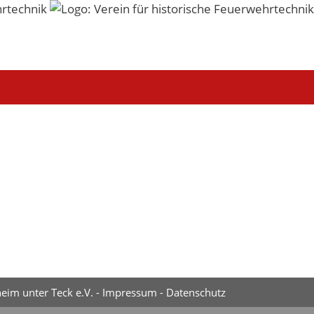
eim unter Teck e.V. -
Impressum
-
Datenschutz