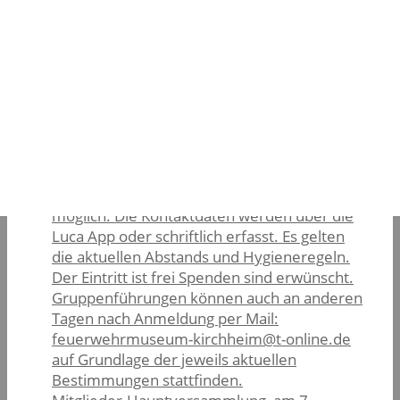
können sich über E-
Mail(feuerwehrmuseum-kirchheim@ t-
online.de) Anmelden .
Mitglieder-Hauptversammlung, am 7.
Februar 2020
Ab Samstag, 5.Juni 2021, öffnet das
Feuerwehrmuseum Kirchheim wieder nach
der Corona- bedingten Schließung. Der
Besuch ist samstags von 9 bis 12 Uhr
möglich. Die Kontaktdaten werden über die
Luca App oder schriftlich erfasst. Es gelten
die aktuellen Abstands und Hygieneregeln.
Der Eintritt ist frei Spenden sind erwünscht.
Gruppenführungen können auch an anderen
Tagen nach Anmeldung per Mail:
feuerwehrmuseum-kirchheim@t-online.de
auf Grundlage der jeweils aktuellen
Bestimmungen stattfinden.