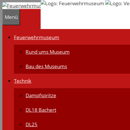
Zum
Inhalt
Menü
springen
Feuerwehrmuseum
Rund ums Museum
Bau des Museums
Technik
Dampfspritze
DL18 Bachert
DL25