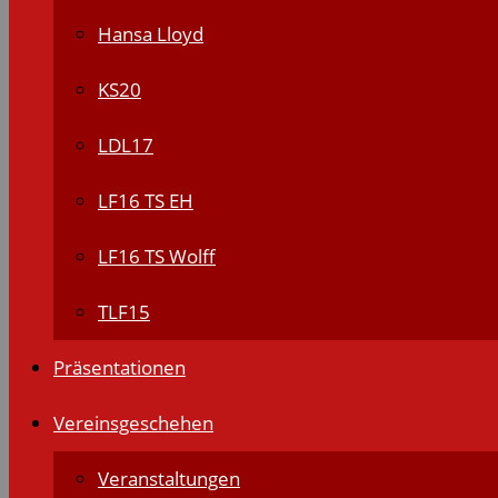
Hansa Lloyd
KS20
LDL17
LF16 TS EH
LF16 TS Wolff
TLF15
Präsentationen
Vereinsgeschehen
Veranstaltungen