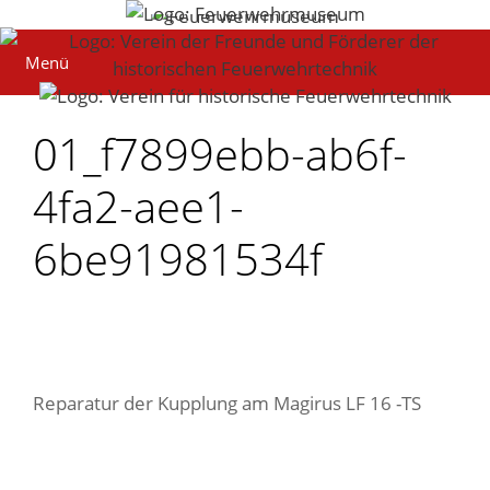
Zum
Inhalt
Menü
springen
01_f7899ebb-ab6f-
4fa2-aee1-
6be91981534f
Reparatur der Kupplung am Magirus LF 16 -TS