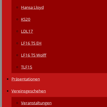
Hansa Lloyd
KS20
LDL17
LF16 TS EH
LF16 TS Wolff
TLF15
Präsentationen
Vereinsgeschehen
Veranstaltungen