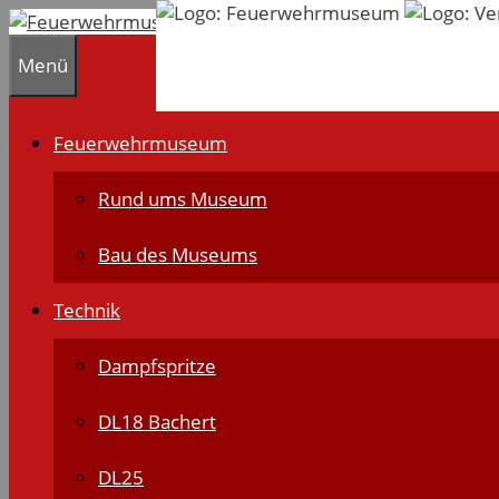
Zum
Inhalt
Menü
springen
Feuerwehrmuseum
Rund ums Museum
Bau des Museums
Technik
Dampfspritze
DL18 Bachert
DL25