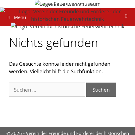
Zum
Inhalt
Menü
springen
Nichts gefunden
Das Gesuchte konnte leider nicht gefunden
werden. Vielleicht hilft die Suchfunktion.
Suchen
nach:
© 2026 - Verein der Freunde und Förderer der historischen