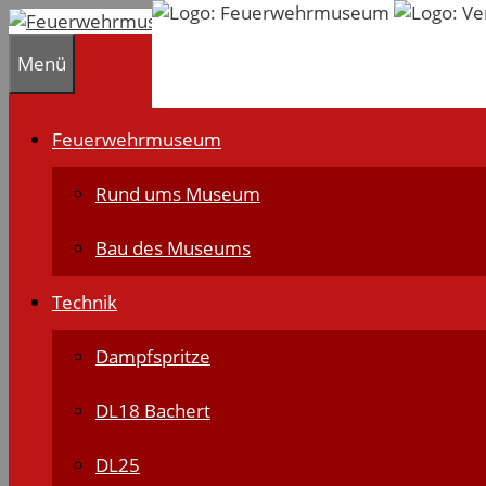
Zum
Inhalt
Menü
springen
Feuerwehrmuseum
Rund ums Museum
Bau des Museums
Technik
Dampfspritze
DL18 Bachert
DL25