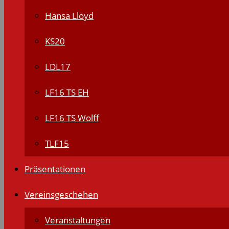
Hansa Lloyd
KS20
LDL17
LF16 TS EH
LF16 TS Wolff
TLF15
Präsentationen
Vereinsgeschehen
Veranstaltungen