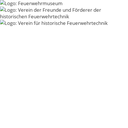
Zum
Inhalt
Menü
springen
Baubeginn_Button
© 2026 - Verein der Freunde und Förderer der
historischen Feuerwehrtechnik der Freiwilligen
Feuerwehr Kirchheim unter Teck e.V. -
Impressum
-
Datenschutz