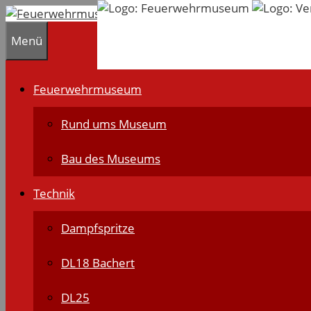
Zum
Inhalt
Menü
springen
Feuerwehrmuseum
Rund ums Museum
Bau des Museums
Technik
Dampfspritze
DL18 Bachert
DL25