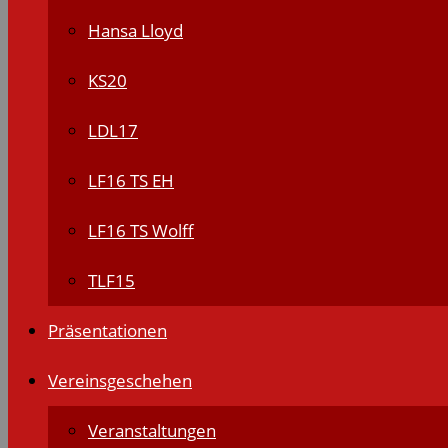
Hansa Lloyd
KS20
LDL17
LF16 TS EH
LF16 TS Wolff
TLF15
Präsentationen
Vereinsgeschehen
Veranstaltungen