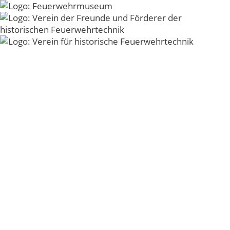
Zum
Inhalt
Menü
springen
Beitrittserklärung
Beitrittserklärung
© 2026 - Verein der Freunde und Förderer der
historischen Feuerwehrtechnik der Freiwilligen
Feuerwehr Kirchheim unter Teck e.V. -
Impressum
-
Datenschutz