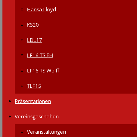
Hansa Lloyd
KS20
LDL17
LF16 TS EH
LF16 TS Wolff
TLF15
Präsentationen
Vereinsgeschehen
Veranstaltungen