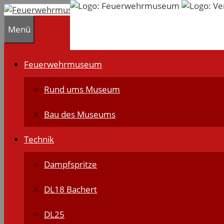
Zum
Inhalt
Menü
springen
Feuerwehrmuseum
Rund ums Museum
Bau des Museums
Technik
Dampfspritze
DL18 Bachert
DL25