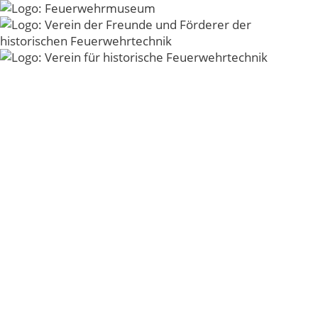
Zum
Inhalt
Menü
springen
Hansa_Rest_halbzu
© 2026 - Verein der Freunde und Förderer der
historischen Feuerwehrtechnik der Freiwilligen
Feuerwehr Kirchheim unter Teck e.V. -
Impressum
-
Datenschutz