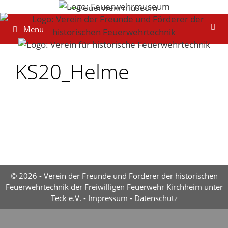
Zum
Inhalt
Menü
springen
KS20_Helme
© 2026 - Verein der Freunde und Förderer der historischen
Feuerwehrtechnik der Freiwilligen Feuerwehr Kirchheim unter
Teck e.V. -
Impressum
-
Datenschutz