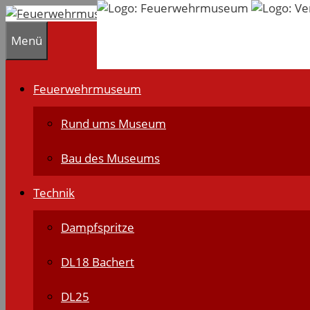
Zum
Inhalt
Menü
springen
Feuerwehrmuseum
Rund ums Museum
Bau des Museums
Technik
Dampfspritze
DL18 Bachert
DL25