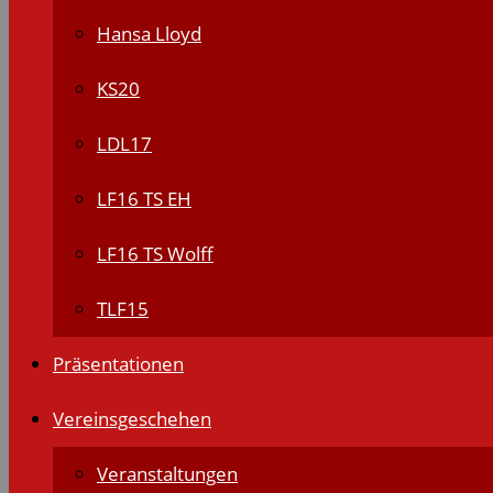
Hansa Lloyd
KS20
LDL17
LF16 TS EH
LF16 TS Wolff
TLF15
Präsentationen
Vereinsgeschehen
Veranstaltungen