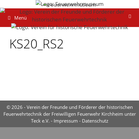
Zum
Inhalt
Menü
springen
KS20_RS2
© 2026 - Verein der Freunde und Förderer der historischen
Feuerwehrtechnik der Freiwilligen Feuerwehr Kirchheim unter
Teck e.V. -
Impressum
-
Datenschutz