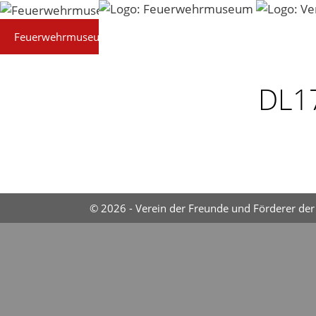
Zum
Inhalt
Feuerwehrmuseum
Technik
Präsentationen
springen
DL1
© 2026 - Verein der Freunde und Förderer der 