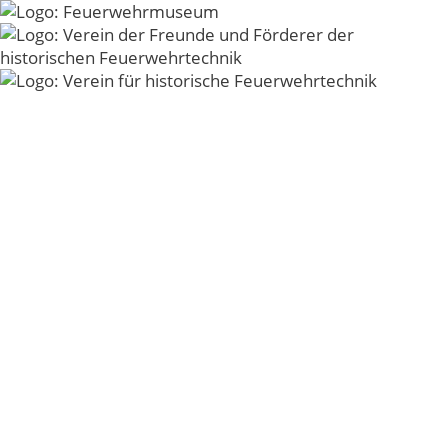
Zum
Inhalt
Menü
springen
DL18_Rest04
© 2026 - Verein der Freunde und Förderer der
historischen Feuerwehrtechnik der Freiwilligen
Feuerwehr Kirchheim unter Teck e.V. -
Impressum
-
Datenschutz