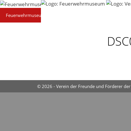
Zum
Inhalt
Feuerwehrmuseum
Technik
Präsentationen
springen
DSC
© 2026 - Verein der Freunde und Förderer der 