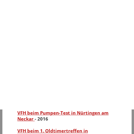
2019
Präsentation unserer Fahrzeuge beim Tag
der offenen Tür bei der Freiwilligen
Feuerwehr Schlierbach
-
2018
Oldtimertreffen Filderstadt – Bernhausen
-
2018
5. Landesfeuerwehroldtimertreffen in
Obermarchtal
-
2017
Oldtimertreffen bei der Freiwilligen
Feuerwehr Reudern 25. Juni 2017
-
2017
Ausfahrt zur Biegelkirbe in Wernau am
25.09.2016
-
2016
VFH beim Pumpen-Test in Nürtingen am
Neckar
-
2016
VFH beim 1. Oldtimertreffen in