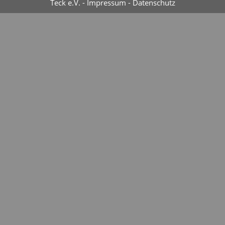
Teck e.V. -
Impressum
-
Datenschutz