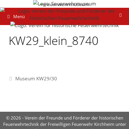
Zum
Inhalt
Menü
springen
KW29_klein_8740
Museum KW29/30
© 2026 - Verein der Freunde und Förderer der historischen
Feuerwehrtechnik der Freiwilligen Feuerwehr Kirchheim unter