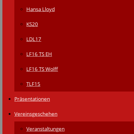
Hansa Lloyd
KS20
LDL17
LF16 TS EH
LF16 TS Wolff
TLF15
Präsentationen
Vereinsgeschehen
Veranstaltungen