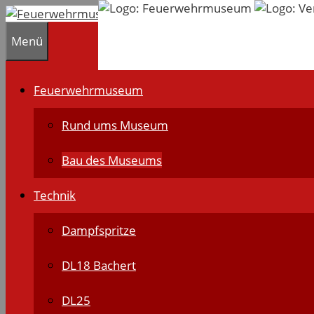
Zum
Inhalt
Menü
springen
Feuerwehrmuseum
Rund ums Museum
Bau des Museums
Technik
Dampfspritze
DL18 Bachert
DL25