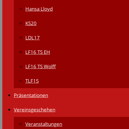
Hansa Lloyd
KS20
LDL17
LF16 TS EH
LF16 TS Wolff
TLF15
Präsentationen
Vereinsgeschehen
Veranstaltungen