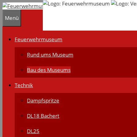
Zum
Inhalt
Menü
springen
Feuerwehrmuseum
Rund ums Museum
Bau des Museums
Technik
Dampfspritze
DL18 Bachert
DL25