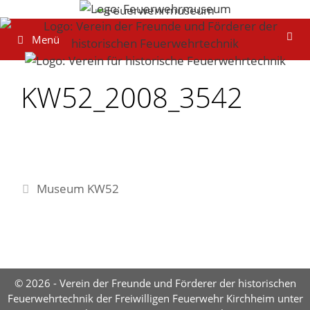
Zum
Inhalt
Menü
springen
KW52_2008_3542
Museum KW52
© 2026 - Verein der Freunde und Förderer der historischen
Feuerwehrtechnik der Freiwilligen Feuerwehr Kirchheim unter