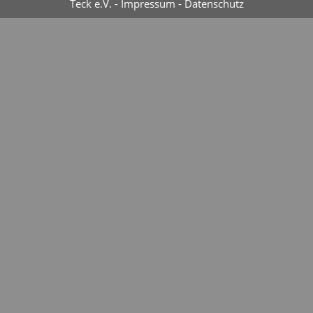
Teck e.V. -
Impressum
-
Datenschutz