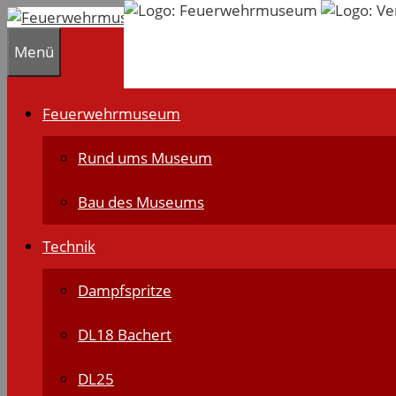
Zum
Inhalt
Menü
springen
Feuerwehrmuseum
Rund ums Museum
Bau des Museums
Technik
Dampfspritze
DL18 Bachert
DL25