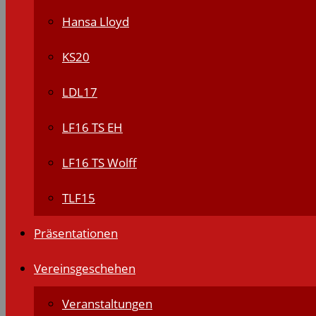
Hansa Lloyd
KS20
LDL17
LF16 TS EH
LF16 TS Wolff
TLF15
Präsentationen
Vereinsgeschehen
Veranstaltungen