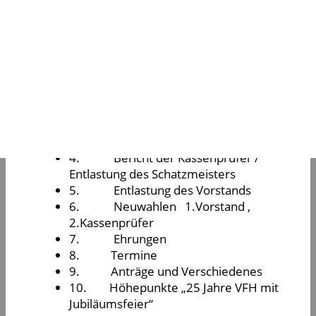
Uhr
im Feuerwehrmuseum, Henriettenstraße
84, statt.
Tagesordnung:
1.
Begrüßung
2.
Bericht des Vorstands
3. Bericht des Schatzmeisters
4. Bericht der Kassenprüfer /
Entlastung des Schatzmeisters
5. Entlastung des Vorstands
6. Neuwahlen 1.Vorstand ,
2.Kassenprüfer
7. Ehrungen
8. Termine
9. Anträge und Verschiedenes
10.
Höhepunkte „25 Jahre VFH mit
Jubiläumsfeier“