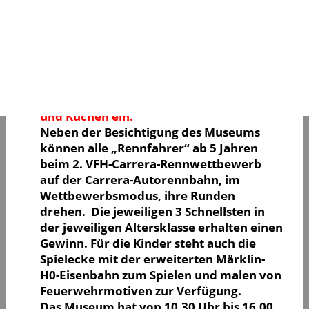
Feuerwehrmuseum
Der Verein der historischen
Feuerwehrtechnik lädt die Bevölkerung,
am 20. Januar 2019, zum traditionellen
Weißwurstfrühstück mit Imbiss, Kaffee
und Kuchen ein.
Neben der Besichtigung des Museums
können alle „Rennfahrer“ ab 5 Jahren
beim 2. VFH-Carrera-Rennwettbewerb
auf der Carrera-Autorennbahn, im
Wettbewerbsmodus, ihre Runden
drehen. Die jeweiligen 3 Schnellsten in
der jeweiligen Altersklasse erhalten einen
Gewinn. Für die Kinder steht auch die
Spielecke mit der erweiterten Märklin-
H0-Eisenbahn zum Spielen und malen von
Feuerwehrmotiven zur Verfügung.
Das Museum hat von 10.30 Uhr bis 16.00