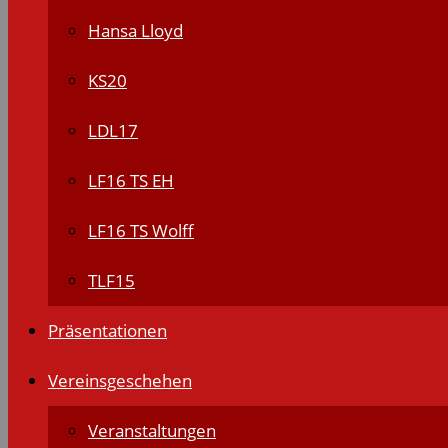
Hansa Lloyd
KS20
LDL17
LF16 TS EH
LF16 TS Wolff
TLF15
Präsentationen
Vereinsgeschehen
Veranstaltungen