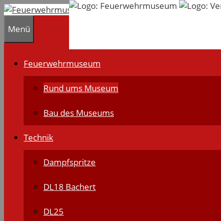
Zum
Inhalt
Menü
springen
Feuerwehrmuseum
Rund ums Museum
Bau des Museums
Technik
Dampfspritze
DL18 Bachert
DL25