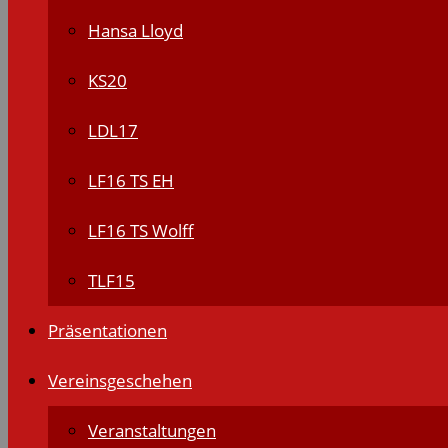
Hansa Lloyd
KS20
LDL17
LF16 TS EH
LF16 TS Wolff
TLF15
Präsentationen
Vereinsgeschehen
Veranstaltungen