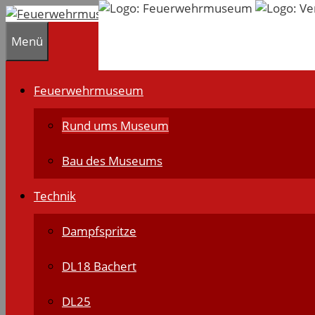
Zum
Inhalt
Menü
springen
Feuerwehrmuseum
Rund ums Museum
Bau des Museums
Technik
Dampfspritze
DL18 Bachert
DL25