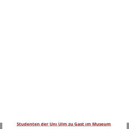
Zwei neue Exponate im Museum
Nächster Beitrag
Zwei neue Exponate im Museum
Nächster Beitrag
Feuerwehrmuseum erwacht aus dem
Winterschlaf
Dankeschön von Oberbürgermeister
Studenten der Uni Ulm besuchen das
Museum
Zwei neue Exponate im Museum
Neues Exponat zur Saisoneröffnung
Saisoneröffnung Samstag 27.April 2024
Studenten der Uni Ulm zu Gast im Museum