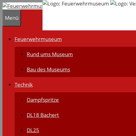
Zum
Inhalt
Menü
springen
Feuerwehrmuseum
Rund ums Museum
Bau des Museums
Technik
Dampfspritze
DL18 Bachert
DL25