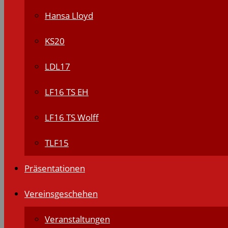
Hansa Lloyd
KS20
LDL17
LF16 TS EH
LF16 TS Wolff
TLF15
Präsentationen
Vereinsgeschehen
Veranstaltungen