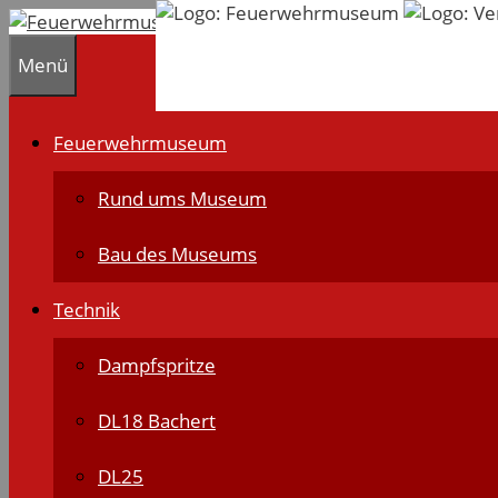
Zum
Inhalt
Menü
springen
Feuerwehrmuseum
Rund ums Museum
Bau des Museums
Technik
Dampfspritze
DL18 Bachert
DL25