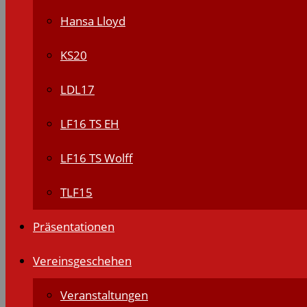
Hansa Lloyd
KS20
LDL17
LF16 TS EH
LF16 TS Wolff
TLF15
Präsentationen
Vereinsgeschehen
Veranstaltungen